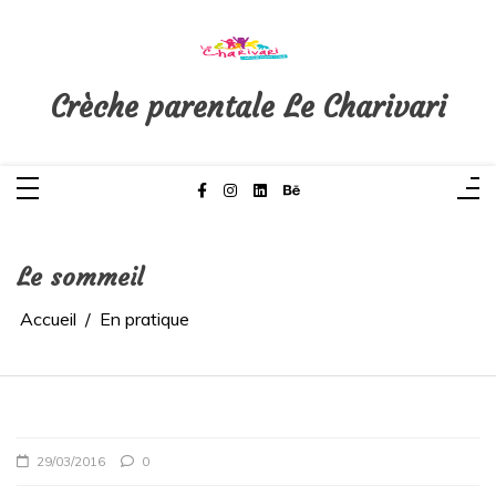
Aller
au
contenu
Crèche parentale Le Charivari
Le sommeil
Accueil
En pratique
29/03/2016
0