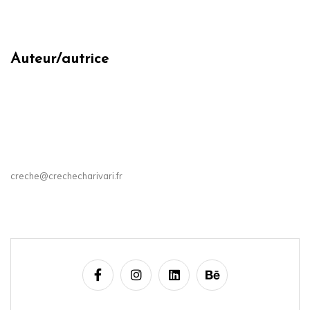
Auteur/autrice
creche@crechecharivari.fr