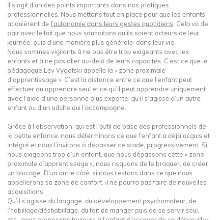
Il s’agit d’un des points importants dans nos pratiques
professionnelles. Nous mettons tout en place pour que les enfants
acquièrent de
l’autonomie dans leurs gestes quotidiens
. Cela va de
pair avec le fait que nous souhaitons qu’ils soient acteurs de leur
journée, puis d’une manière plus générale, dans leur vie.
Nous sommes vigilants à ne pas être trop exigeants avec les
enfants et à ne pas aller au-delà de leurs capacités. C’est ce que le
pédagogue Lev Vygotski appelle la « zone proximale
d’apprentissage ». C’est la distance entre ce que l’enfant peut
effectuer ou apprendre seul et ce qu’il peut apprendre uniquement
avec l’aide d’une personne plus experte, qu’il s’agisse d’un autre
enfant ou d’un adulte qui l’accompagne.
Grâce à l’observation, qui est l’outil de base des professionnels de
la petite enfance, nous déterminons ce que l’enfant a déjà acquis et
intégré et nous l’invitons à dépasser ce stade, progressivement. Si
nous exigeons trop d’un enfant, que nous dépassons cette « zone
proximale d’apprentissage », nous risquons de le braquer, de créer
un blocage. D’un autre côté, si nous restons dans ce que nous
appellerons sa zone de confort, il ne pourra pas faire de nouvelles
acquisitions.
Qu’il s’agisse du langage, du développement psychomoteur, de
l’habillage/déshabillage, du fait de manger puis de se servir seul,
etc., nous proposons toujours à l’enfant d’essayer de se débrouiller,