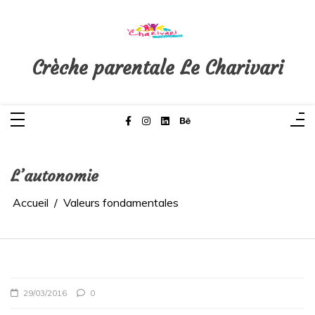
Aller
au
contenu
Crèche parentale Le Charivari
L’autonomie
Accueil
Valeurs fondamentales
29/03/2016
0